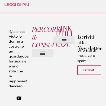
LEGGI DI PIU'
LINK
PERCORSI
UTILI
&
Iscriviti
Aiuto le
alla
donne a
CONSULENZE
costruire
Newsletter
Chi sono
Privacy & Termini
Un’email al
un
mese, zero
guardaroba
spam.
funzionale
Vestiti in 5 Minuti
Trasforma il tuo Look
Trova il tuo stile
Armadio Matematico
Casi Reali
e uno
Iscriviti
stile che
le
rappresenti
davvero.