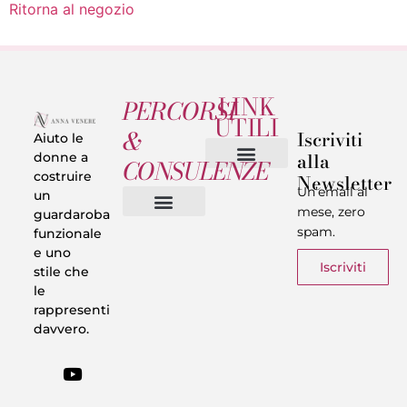
Ritorna al negozio
LINK
PERCORSI
UTILI
&
Iscriviti
Aiuto le
alla
donne a
CONSULENZE
costruire
Newsletter
Chi sono
Privacy & Termini
Un’email al
un
mese, zero
guardaroba
spam.
funzionale
Vestiti in 5 Minuti
Trasforma il tuo Look
Trova il tuo stile
Armadio Matematico
Casi Reali
e uno
Iscriviti
stile che
le
rappresenti
davvero.