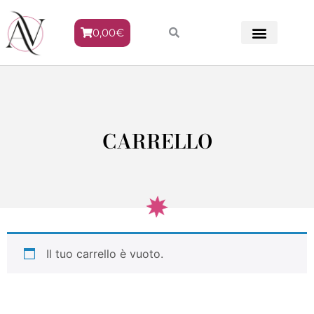
0,00
€
METODO VENERE
CARRELLO
Il tuo carrello è vuoto.