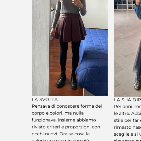
LA SVOLTA
LA SUA DI
Pensava di conoscere forma del
Per anni non
corpo e colori, ma nulla
le altre. Ab
funzionava. Insieme abbiamo
stile per fa
rivisto criteri e proporzioni con
rimasto nas
occhi nuovi. Ora sa cosa la
sceglie e si
valorizza e sceglie con più
sicurezza nu