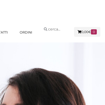
0,00
€
0
ATTI
ORDINI