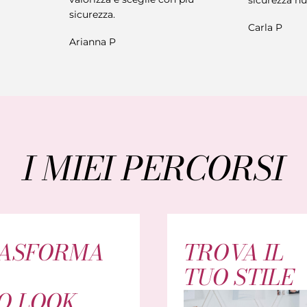
sicurezza.
Carla P
Arianna P
I MIEI PERCORSI
ASFORMA
TROVA IL
TUO STILE
O LOOK