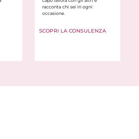
a
capo lavora con gli altri e
racconta chi sei in ogni
occasione.
SCOPRI LA CONSULENZA