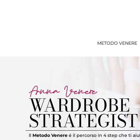
METODO VENERE
Anna Venere
WARDROBE
STRATEGIST
Il
Metodo Venere
é il percorso in 4 step che ti aiu