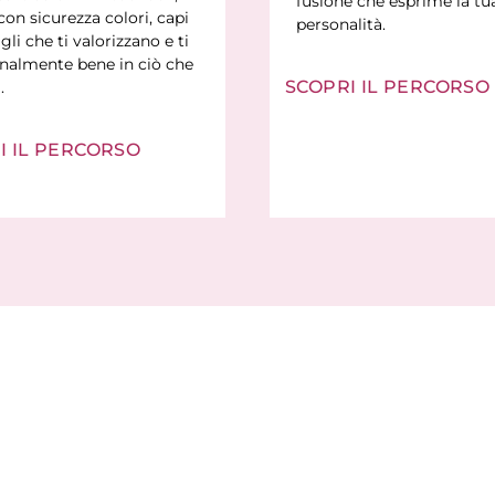
fusione che esprime la tu
con sicurezza colori, capi
personalità.
gli che ti valorizzano e ti
finalmente bene in ciò che
SCOPRI IL PERCORSO
.
I IL PERCORSO