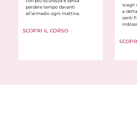
con più sicurezza e senza
scegli 
perdere tempo davanti
e detta
all’armadio ogni mattina.
senti 
indossi
SCOPRI IL CORSO
SCOPR