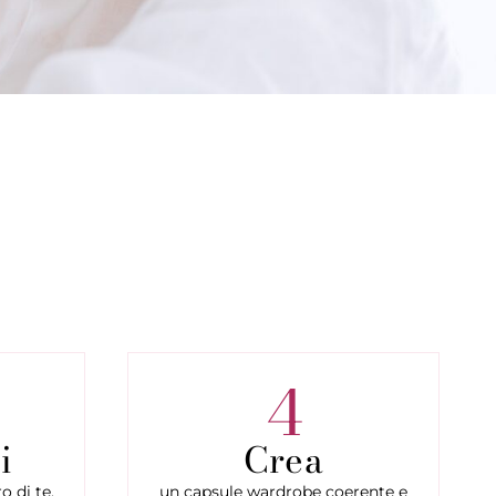
4
i
Crea
o di te.
un capsule wardrobe coerente e