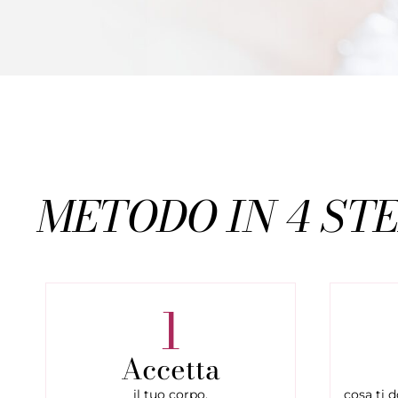
METODO IN 4 ST
1
Accetta
il tuo corpo.
cosa ti d