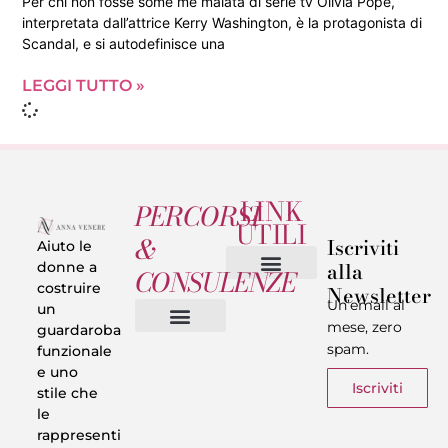
Per chi non fosse some me malata di serie tv Olivia Pope,
interpretata dall’attrice Kerry Washington, è la protagonista di
Scandal, e si autodefinisce una
LEGGI TUTTO »
LINK
PERCORSI
UTILI
&
Iscriviti
Aiuto le
alla
donne a
CONSULENZE
costruire
Newsletter
Chi sono
Privacy & Termini
Un’email al
un
mese, zero
guardaroba
spam.
funzionale
Vestiti in 5 Minuti
Trasforma il tuo Look
Trova il tuo stile
Armadio Matematico
Casi Reali
e uno
Iscriviti
stile che
le
rappresenti