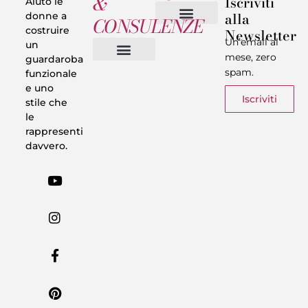
&
Iscriviti
Aiuto le
alla
donne a
CONSULENZE
costruire
Newsletter
Chi sono
Privacy & Termini
Un’email al
un
mese, zero
guardaroba
spam.
funzionale
Vestiti in 5 Minuti
Trasforma il tuo Look
Trova il tuo stile
Armadio Matematico
Casi Reali
e uno
Iscriviti
stile che
le
rappresenti
davvero.