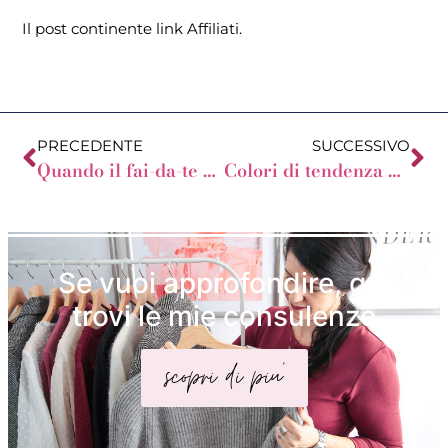
Il post continente link Affiliati.
PRECEDENTE
SUCCESSIVO
Quando il fai-da-te smette di funzionare (anche se sai tante cose)
Colori di tendenza per la Primavera 2025: come sceglierli e abbinarli con stile
Se vuoi approfondire, qui
trovi le mie consulenze
scopri di piu'