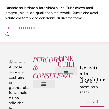
Quando ho iniziato a fare video su YouTube avevo tanti
progetti, alcuni dei quali poco realizzabili. Quello che avrei
voluto era fare video con donne di diversa forma
LEGGI TUTTO »
LINK
PERCORSI
UTILI
&
Iscriviti
Aiuto le
alla
donne a
CONSULENZE
costruire
Newsletter
Chi sono
Privacy & Termini
Un’email al
un
mese, zero
guardaroba
spam.
funzionale
Vestiti in 5 Minuti
Trasforma il tuo Look
Trova il tuo stile
Armadio Matematico
Casi Reali
e uno
Iscriviti
stile che
le