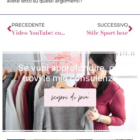
avete letto su questi argomenti?
PRECEDENTE
SUCCESSIVO
Video YouTube: come vestirsi più facilmente ogni mattina
Stile Sport luxe
Se vuoi approfondire, qui
trovi le mie consulenze
scopri di piu'