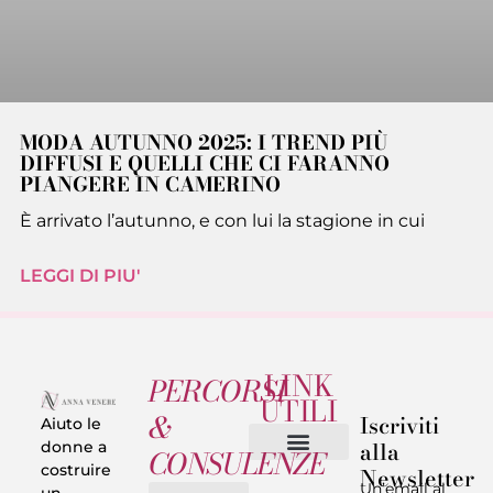
MODA AUTUNNO 2025: I TREND PIÙ
DIFFUSI E QUELLI CHE CI FARANNO
PIANGERE IN CAMERINO
È arrivato l’autunno, e con lui la stagione in cui
LEGGI DI PIU'
LINK
PERCORSI
UTILI
&
Iscriviti
Aiuto le
alla
donne a
CONSULENZE
costruire
Newsletter
Chi sono
Privacy & Termini
Un’email al
un