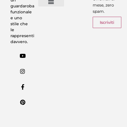
mese, zero
guardaroba
spam.
funzionale
Vestiti in 5 Minuti
Trasforma il tuo Look
Trova il tuo stile
Armadio Matematico
Casi Reali
e uno
Iscriviti
stile che
le
rappresenti
davvero.