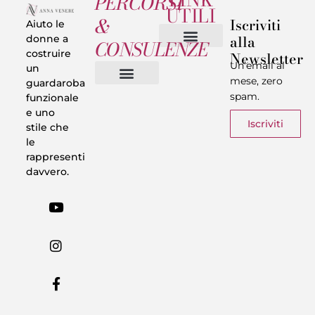
PERCORSI
UTILI
&
Iscriviti
Aiuto le
alla
donne a
CONSULENZE
costruire
Newsletter
Chi sono
Privacy & Termini
Un’email al
un
mese, zero
guardaroba
spam.
funzionale
Vestiti in 5 Minuti
Trasforma il tuo Look
Trova il tuo stile
Armadio Matematico
Casi Reali
e uno
Iscriviti
stile che
le
rappresenti
davvero.