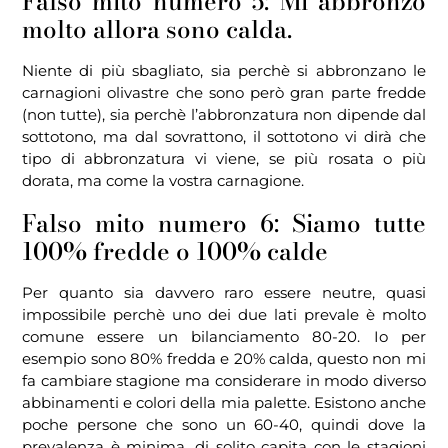
Falso mito numero 5: Mi abbronzo
molto allora sono calda.
Niente di più sbagliato, sia perchè si abbronzano le
carnagioni olivastre che sono però gran parte fredde
(non tutte), sia perchè l’abbronzatura non dipende dal
sottotono, ma dal sovrattono, il sottotono vi dirà che
tipo di abbronzatura vi viene, se più rosata o più
dorata, ma come la vostra carnagione.
Falso mito numero 6: Siamo tutte
100% fredde o 100% calde
Per quanto sia davvero raro essere neutre, quasi
impossibile perchè uno dei due lati prevale è molto
comune essere un bilanciamento 80-20. Io per
esempio sono 80% fredda e 20% calda, questo non mi
fa cambiare stagione ma considerare in modo diverso
abbinamenti e colori della mia palette. Esistono anche
poche persone che sono un 60-40, quindi dove la
prevalenza è minima, di solito capita con le stagioni