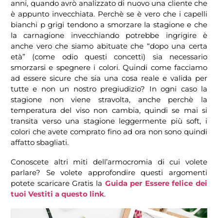
anni, quando avrò analizzato di nuovo una cliente che
è appunto invecchiata. Perchè se è vero che i capelli
bianchi p grigi tendono a smorzare la stagione e che
la carnagione invecchiando potrebbe ingrigire è
anche vero che siamo abituate che “dopo una certa
età” (come odio questi concetti) sia necessario
smorzarsi e spegnere i colori. Quindi come facciamo
ad essere sicure che sia una cosa reale e valida per
tutte e non un nostro pregiudizio? In ogni caso la
stagione non viene stravolta, anche perchè la
temperatura del viso non cambia, quindi se mai si
transita verso una stagione leggermente più soft, i
colori che avete comprato fino ad ora non sono quindi
affatto sbagliati.
Conoscete altri miti dell’armocromia di cui volete
parlare? Se volete approfondire questi argomenti
potete scaricare Gratis la
Guida per Essere felice dei
tuoi Vestiti a questo link
.