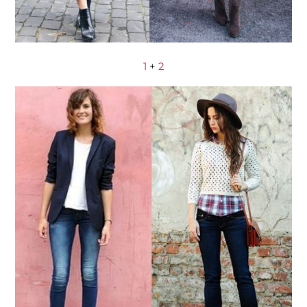
1
+
2