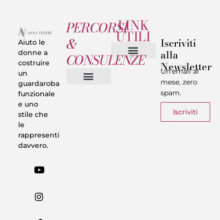
LINK
PERCORSI
UTILI
&
Iscriviti
Aiuto le
alla
donne a
CONSULENZE
costruire
Newsletter
Chi sono
Privacy & Termini
Un’email al
un
mese, zero
guardaroba
spam.
funzionale
Vestiti in 5 Minuti
Trasforma il tuo Look
Trova il tuo stile
Armadio Matematico
Casi Reali
e uno
Iscriviti
stile che
le
rappresenti
davvero.