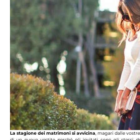
La stagione dei matrimoni si avvicina
, magari dalle vostre
di un nuovo vestito perché gli invitati sono gli stessi d