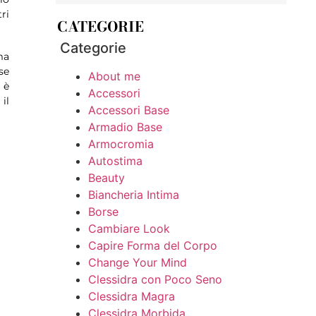
ri
CATEGORIE
Categorie
ma
se
About me
 è
Accessori
il
Accessori Base
Armadio Base
Armocromia
Autostima
Beauty
Biancheria Intima
Borse
Cambiare Look
Capire Forma del Corpo
Change Your Mind
Clessidra con Poco Seno
Clessidra Magra
Clessidra Morbida