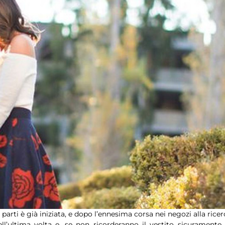
 parti è già iniziata, e dopo l’ennesima corsa nei negozi alla ricer
ell’ultima volta e, se non ricorderanno il vestito sicuramente 