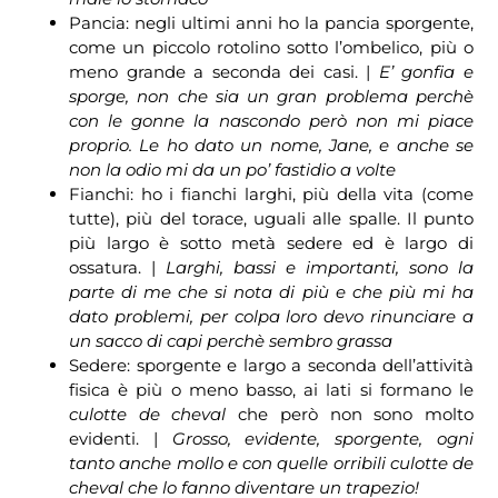
Pancia: negli ultimi anni ho la pancia sporgente,
come un piccolo rotolino sotto l’ombelico, più o
meno grande a seconda dei casi. |
E’ gonfia e
sporge, non che sia un gran problema perchè
con le gonne la nascondo però non mi piace
proprio. Le ho dato un nome, Jane, e anche se
non la odio mi da un po’ fastidio a volte
Fianchi: ho i fianchi larghi, più della vita (come
tutte), più del torace, uguali alle spalle. Il punto
più largo è sotto metà sedere ed è largo di
ossatura. |
Larghi, bassi e importanti, sono la
parte di me che si nota di più e che più mi ha
dato problemi, per colpa loro devo rinunciare a
un sacco di capi perchè sembro grassa
Sedere: sporgente e largo a seconda dell’attività
fisica è più o meno basso, ai lati si formano le
culotte de cheval
che però non sono molto
evidenti. |
Grosso, evidente, sporgente, ogni
tanto anche mollo e con quelle orribili culotte de
cheval che lo fanno diventare un trapezio!