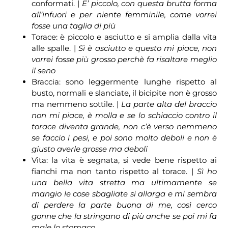
conformati. |
E’ piccolo, con questa brutta forma
all’infuori e per niente femminile, come vorrei
fosse una taglia di più
Torace: è piccolo e asciutto e si amplia dalla vita
alle spalle. |
Sì è asciutto e questo mi piace, non
vorrei fosse più grosso perchè fa risaltare meglio
il seno
Braccia: sono leggermente lunghe rispetto al
busto, normali e slanciate, il bicipite non è grosso
ma nemmeno sottile. |
La parte alta del braccio
non mi piace, è molla e se lo schiaccio contro il
torace diventa grande, non c’è verso nemmeno
se faccio i pesi, e poi sono molto deboli e non è
giusto averle grosse ma deboli
Vita: la vita è segnata, si vede bene rispetto ai
fianchi ma non tanto rispetto al torace. |
Sì ho
una bella vita stretta ma ultimamente se
mangio le cose sbagliate si allarga e mi sembra
di perdere la parte buona di me, così cerco
gonne che la stringano di più anche se poi mi fa
male lo stomaco