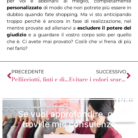
per voi e abbinarli al meglio, completamente
personalizzato
di modo che non potrete più essere in
dubbio quando fate shopping. Ma vi sto anticipando
troppo perchè è ancora in fase di realizzazione, nel
mentre provate ad allenarvi a
escludere il potere del
giudizio
e a guardare il vostro corpo solo per quello
che è. Ci avete mai provato? Cos’è che vi frena di più
nel farlo?
PRECEDENTE
SUCCESSIVO
Pellicciotti, finti e di peluche
Evitare i colori scuri in inverno
Se vuoi approfondire, qui
trovi le mie consulenze