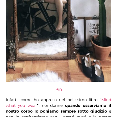
Pin
Infatti, come ho appreso nel bellissimo libro “
Mind
what you wear
“, noi donne
quando osserviamo il
nostro corpo lo poniamo sempre sotto giudizio
e
non lo confrontiamo con i nostri gusti o le nostre