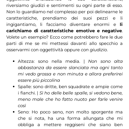
riversiamo giudizi e sentimenti su ogni parte di esso.
Non lo guardiamo nel complesso per poi delinearne le
caratteristiche, prendiamo dei suoi pezzi e li
ingigantiamo, li facciamo diventare enormi e
li
carichiamo di caratteristiche emotive e negative
.
Volete un esempio? Ecco come potrebbero fare le due
parti di me se mi mettessi davanti allo specchio a
osservarmi con oggettività oppure
con giudizio
.
Altezza: sono nella media. |
Non sono alta
abbastanza da essere slanciata ma ogni tanto
mi vedo grossa e non minuta e allora preferirei
essere più piccolina
Spalle: sono dritte, ben squadrate e ampie come
i fianchi. |
Sì ho delle belle spalle, si vedono bene,
meno male che ho fatto nuoto per farle venire
così
Seno: Ho poco seno, non molto sporgente ma
che si nota, ha una forma allungata che mi
obbliga a mettere reggiseni che siano ben