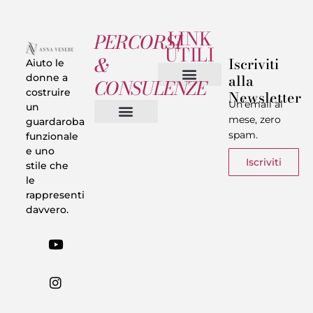
LINK
PERCORSI
UTILI
&
Iscriviti
Aiuto le
alla
donne a
CONSULENZE
costruire
Newsletter
Chi sono
Privacy & Termini
Un’email al
un
mese, zero
guardaroba
spam.
funzionale
Vestiti in 5 Minuti
Trasforma il tuo Look
Trova il tuo stile
Armadio Matematico
Casi Reali
e uno
Iscriviti
stile che
le
rappresenti
davvero.