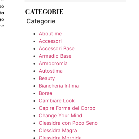
sò
CATEGORIE
to
go
Categorie
he
About me
Accessori
Accessori Base
Armadio Base
Armocromia
Autostima
Beauty
Biancheria Intima
Borse
Cambiare Look
Capire Forma del Corpo
Change Your Mind
Clessidra con Poco Seno
Clessidra Magra
Clessidra Morbida