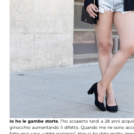
Io ho le gambe storte
, l’ho scoperto tardi a 28 anni acqu
ginocchio aumentando il difetto. Quando me ne sono accor
fatto mai caso, vabbè pazienza”. Non ci ho dato molto impo