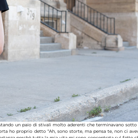
istando un paio di stivali molto aderenti che terminavano sotto 
ta ho proprio detto “Ah, sono storte, ma pensa te, non ci ave
rtanza perchè tutta la mia vita mi sono concentrata sul fatto c