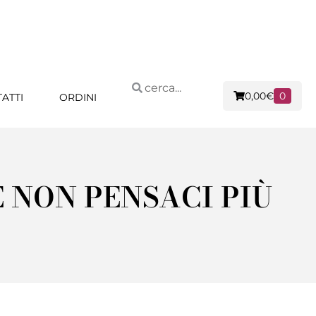
0,00
€
0
ATTI
ORDINI
 NON PENSACI PIÙ