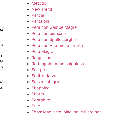
Metodo
New Trend
Pancia
Pantaloni
Pera con Gambe Magre
te
Pera con più seno
Pera con Spalle Larghe
Pera con Vita meno stretta
le
Pera Magra
 o
Reggiseno
te
Rettangolo meno spigolosa
le
Scarpe
si
Scritto da voi
Senza categoria
so
Shopping
uò
Shorts
Soprabito
Stile
Tops: Magliette, Maglioni e Cardigan