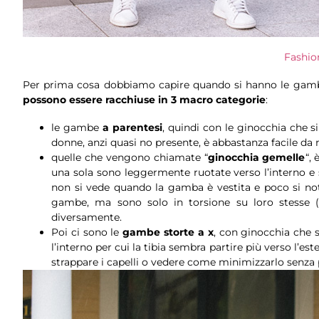
Fashion
Per prima cosa dobbiamo capire quando si hanno le gambe 
possono essere racchiuse in 3 macro categorie
:
le gambe
a parentesi
, quindi con le ginocchia che s
donne, anzi quasi no presente, è abbastanza facile da
quelle che vengono chiamate “
ginocchia gemelle
“,
una sola sono leggermente ruotate verso l’interno e 
non si vede quando la gamba è vestita e poco si not
gambe, ma sono solo in torsione su loro stesse (
diversamente.
Poi ci sono le
gambe storte a x
, con ginocchia che 
l’interno per cui la tibia sembra partire più verso l’e
strappare i capelli o vedere come minimizzarlo senza