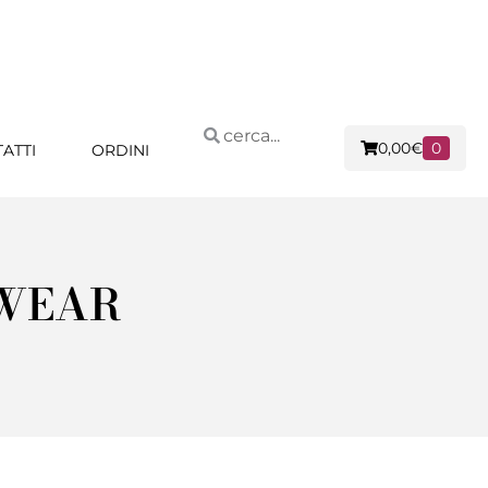
0,00
€
0
ATTI
ORDINI
EWEAR