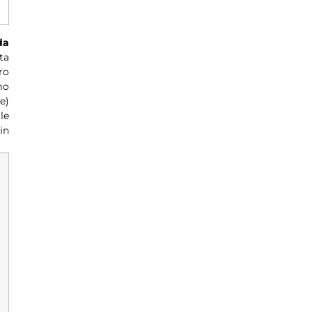
da
ta
ro
mo
e)
le
in