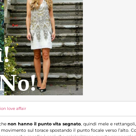
ion love affair
 che
non hanno il punto vita segnato
, quindi mele e rettangoli,
a movimento sul torace spostando il punto focale verso l’alto. Co