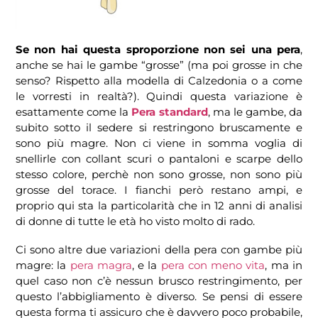
Se non hai questa sproporzione non sei una pera
,
anche se hai le gambe “grosse” (ma poi grosse in che
senso? Rispetto alla modella di Calzedonia o a come
le vorresti in realtà?). Quindi questa variazione è
esattamente come la
Pera standard
, ma le gambe, da
subito sotto il sedere si restringono bruscamente e
sono più magre. Non ci viene in somma voglia di
snellirle con collant scuri o pantaloni e scarpe dello
stesso colore, perchè non sono grosse, non sono più
grosse del torace. I fianchi però restano ampi, e
proprio qui sta la particolarità che in 12 anni di analisi
di donne di tutte le età ho visto molto di rado.
Ci sono altre due variazioni della pera con gambe più
magre: la
pera magra
, e la
pera con meno vita
, ma in
quel caso non c’è nessun brusco restringimento, per
questo l’abbigliamento è diverso. Se pensi di essere
questa forma ti assicuro che è davvero poco probabile,