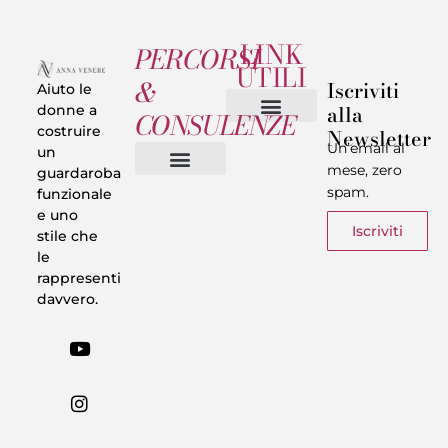
LINK
PERCORSI
UTILI
&
Iscriviti
Aiuto le
alla
donne a
CONSULENZE
costruire
Newsletter
Chi sono
Privacy & Termini
Un’email al
un
mese, zero
guardaroba
spam.
funzionale
Vestiti in 5 Minuti
Trasforma il tuo Look
Trova il tuo stile
Armadio Matematico
Casi Reali
e uno
Iscriviti
stile che
le
rappresenti
davvero.