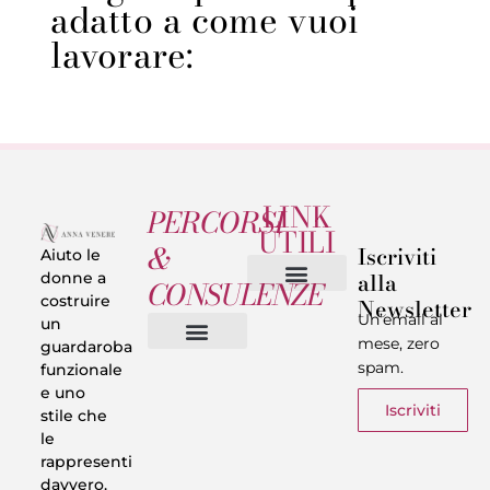
adatto a come vuoi
lavorare:
LINK
PERCORSI
UTILI
&
Iscriviti
Aiuto le
alla
donne a
CONSULENZE
costruire
Newsletter
Chi sono
Privacy & Termini
Un’email al
un
mese, zero
guardaroba
spam.
funzionale
Vestiti in 5 Minuti
Trasforma il tuo Look
Trova il tuo stile
Armadio Matematico
Casi Reali
e uno
Iscriviti
stile che
le
rappresenti
davvero.