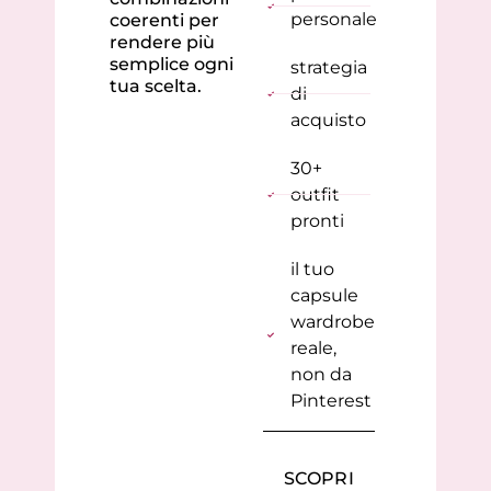
personale
coerenti per
rendere più
semplice ogni
strategia
tua scelta.
di
acquisto
30+
outfit
pronti
il tuo
capsule
wardrobe
reale,
non da
Pinterest
SCOPRI