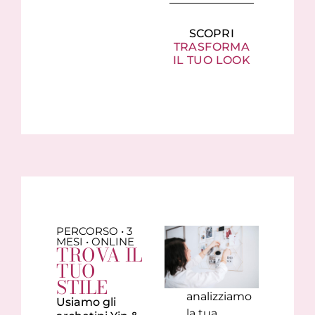
SCOPRI
TRASFORMA
IL TUO LOOK
PERCORSO • 3
MESI • ONLINE
TROVA IL
TUO
STILE
analizziamo
Usiamo gli
la tua