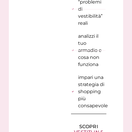
“problemi
di
vestibilità”
reali
analizzi il
tuo
armadio e
cosa non
funziona
impari una
strategia di
shopping
più
consapevole
SCOPRI