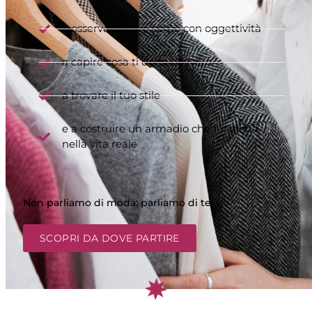
a osservare il tuo corpo con oggettività
a capire cosa ti dona davvero
a trovare il tuo stile
e a costruire un armadio che funziona
nella vita reale
Non parliamo di moda: parliamo di te
SCOPRI DA DOVE PARTIRE