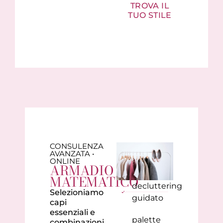
TROVA IL
TUO STILE
CONSULENZA
AVANZATA •
ONLINE
ARMADIO
MATEMATICO
decluttering
Selezioniamo
guidato
capi
essenziali e
palette
combinazioni