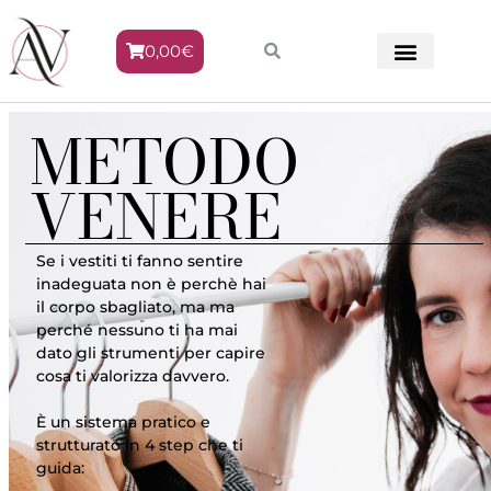
0,00
€
METODO VENERE
METODO
VENERE
Se i vestiti ti fanno sentire
inadeguata non è perchè hai
il corpo sbagliato, ma ma
perché nessuno ti ha mai
dato gli strumenti per capire
cosa ti valorizza davvero.
È un sistema pratico e
strutturato in 4 step che ti
guida: