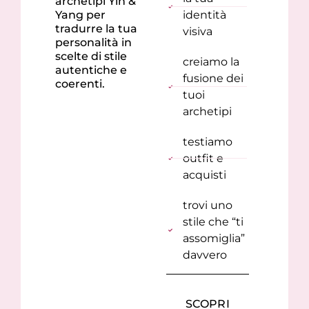
archetipi Yin &
Yang per
identità
tradurre la tua
visiva
personalità in
scelte di stile
creiamo la
autentiche e
fusione dei
coerenti.
tuoi
archetipi
testiamo
outfit e
acquisti
trovi uno
stile che “ti
assomiglia”
davvero
SCOPRI