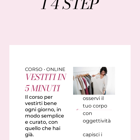
I 4 STEP
CORSO • ONLINE
VESTITI IN
5 MINUTI
Il corso per
osservi il
vestirti bene
tuo corpo
ogni giorno, in
con
modo semplice
oggettività
e curato, con
quello che hai
già.
capisci i