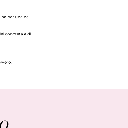
una per una nel
isi concreta e di
vvero.
TO