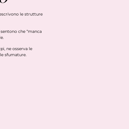
escrivono le strutture
ce sentono che “manca
e.
pi, ne osserva le
lle sfumature.