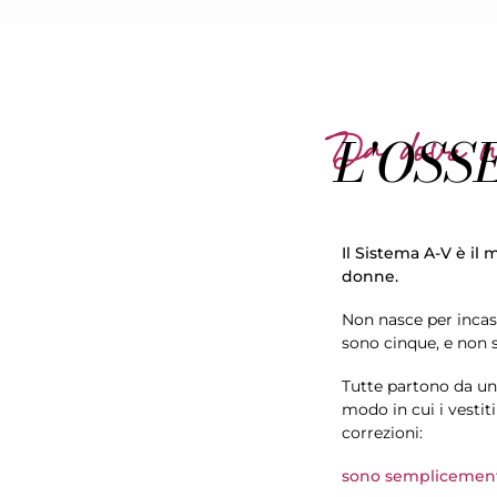
Da dove n
L'OSS
Il Sistema A-V è il
donne.
Non nasce per incas
sono cinque, e non 
Tutte partono da una
modo in cui i vestit
correzioni:
sono semplicemente 