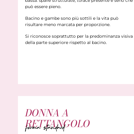
bassa: spalle strutturate, torace presente e seno che
può essere pieno.
Bacino e gambe sono più sottili e la vita può
risultare meno marcata per proporzione.
Si riconosce soprattutto per la predominanza visiva
della parte superiore rispetto al bacino.
DONNA A
RETTANGOLO
forma standard