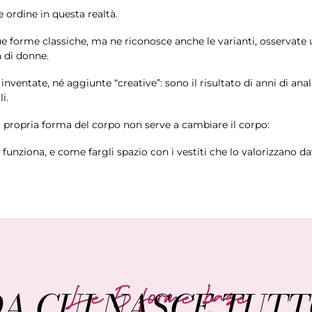
 ordine in questa realtà.
e forme classiche, ma ne riconosce anche le varianti, osservate 
 di donne.
nventate, né aggiunte “creative”: sono il risultato di anni di anal
i.
 propria forma del corpo non serve a cambiare il corpo:
funziona, e come fargli spazio con i vestiti che lo valorizzano da
Le 5 forme base
A CUI NASCE TUT