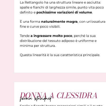
La Rettangolo ha una struttura lineare e asciutta:
spalle e fianchi di larghezza simile, punto vita poco
definito e
pochissime variazioni di volume
.
È una forma
naturalmente magra
, con un’ossatura
fine e curve poco visibili.
Tende
a ingrassare molto poco
, perché la sua
distribuzione del tessuto adiposo è uniforme e
minima per struttura.
Questa linearità è la sua caratteristica principale.
DONNA A CLESSIDRA
forma standard
Spalle e fianchi hanno proporzioni simili e il punto