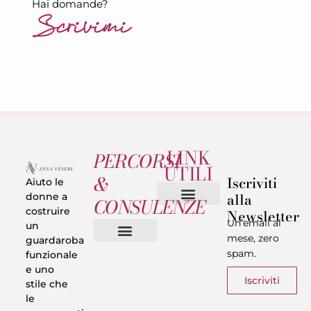
Hai domande?
Scrivimi
LINK
PERCORSI
UTILI
&
Iscriviti
Aiuto le
alla
donne a
CONSULENZE
costruire
Newsletter
Chi sono
Privacy & Termini
Un’email al
un
mese, zero
guardaroba
spam.
funzionale
Vestiti in 5 Minuti
Trasforma il tuo Look
Trova il tuo stile
Armadio Matematico
Casi Reali
e uno
Iscriviti
stile che
le