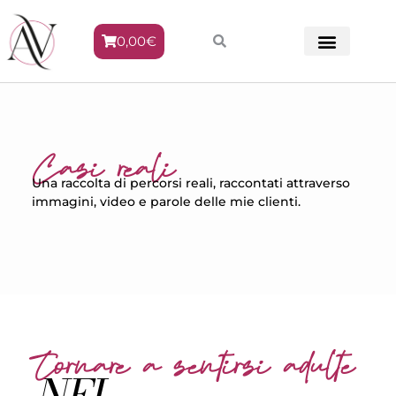
0,00
€
METODO VENERE
Casi reali
Una raccolta di percorsi reali, raccontati attraverso
immagini, video e parole delle mie clienti.
Tornare a sentirsi adulte
NEL