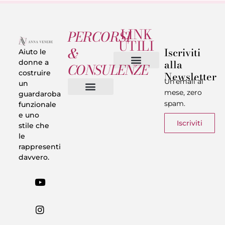
LINK
PERCORSI
UTILI
&
Iscriviti
Aiuto le
alla
donne a
CONSULENZE
costruire
Newsletter
Chi sono
Privacy & Termini
Un’email al
un
mese, zero
guardaroba
spam.
funzionale
Vestiti in 5 Minuti
Trasforma il tuo Look
Trova il tuo stile
Armadio Matematico
Casi Reali
e uno
Iscriviti
stile che
le
rappresenti
davvero.