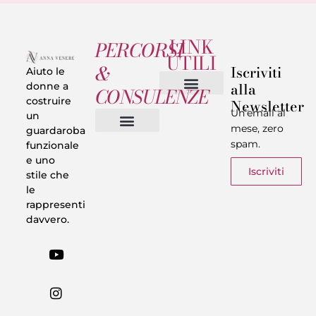
LINK
PERCORSI
UTILI
&
Iscriviti
Aiuto le
alla
donne a
CONSULENZE
costruire
Newsletter
Chi sono
Privacy & Termini
Un’email al
un
mese, zero
guardaroba
spam.
funzionale
Vestiti in 5 Minuti
Trasforma il tuo Look
Trova il tuo stile
Armadio Matematico
Casi Reali
e uno
Iscriviti
stile che
le
rappresenti
davvero.