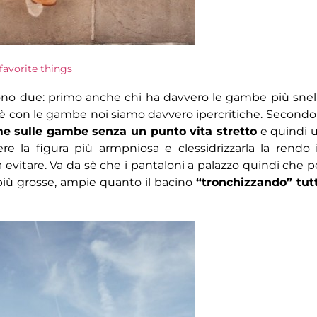
 favorite things
ono due: primo anche chi ha davvero le gambe più snel
hè con le gambe noi siamo davvero ipercritiche. Secondo
e sulle gambe senza un punto vita stretto
e quindi 
e la figura più armpniosa e clessidrizzarla la rendo 
evitare. Va da sè che i pantaloni a palazzo quindi che p
 più grosse, ampie quanto il bacino
“tronchizzando” tut