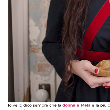
Io ve lo dico sempre che la
donna a Mela
è la più 