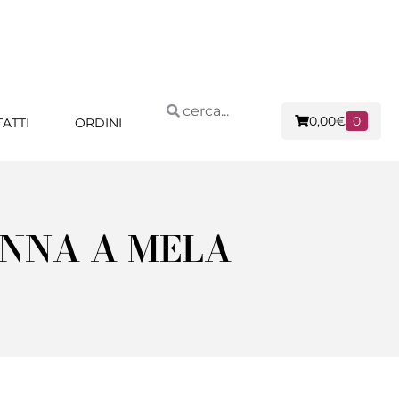
0,00
€
0
ATTI
ORDINI
ONNA A MELA