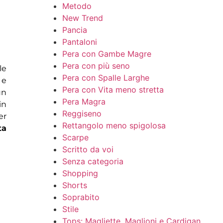
Metodo
New Trend
Pancia
Pantaloni
Pera con Gambe Magre
Pera con più seno
le
Pera con Spalle Larghe
 e
Pera con Vita meno stretta
un
Pera Magra
in
Reggiseno
er
Rettangolo meno spigolosa
ta
Scarpe
Scritto da voi
Senza categoria
Shopping
Shorts
Soprabito
Stile
Tops: Magliette, Maglioni e Cardigan