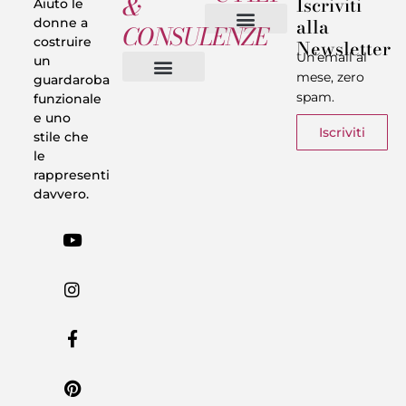
&
Iscriviti
Aiuto le
alla
donne a
CONSULENZE
costruire
Newsletter
Chi sono
Privacy & Termini
Un’email al
un
mese, zero
guardaroba
spam.
funzionale
Vestiti in 5 Minuti
Trasforma il tuo Look
Trova il tuo stile
Armadio Matematico
Casi Reali
e uno
Iscriviti
stile che
le
rappresenti
davvero.