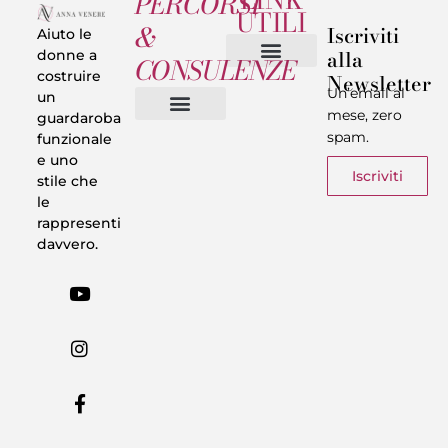
PERCORSI
UTILI
&
Iscriviti
Aiuto le
alla
donne a
CONSULENZE
costruire
Newsletter
Chi sono
Privacy & Termini
Un’email al
un
mese, zero
guardaroba
spam.
funzionale
Vestiti in 5 Minuti
Trasforma il tuo Look
Trova il tuo stile
Armadio Matematico
Casi Reali
e uno
Iscriviti
stile che
le
rappresenti
davvero.