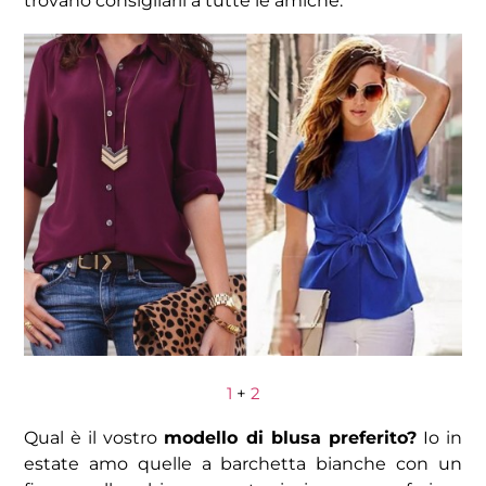
trovano consigliarli a tutte le amiche.
1
+
2
Qual è il vostro
modello di blusa preferito?
Io in
estate amo quelle a barchetta bianche con un