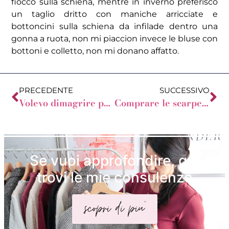
fiocco sulla schiena, mentre in inverno preferisco
un taglio dritto con maniche arricciate e
bottoncini sulla schiena da infilade dentro una
gonna a ruota, non mi piaccion invece le bluse con
bottoni e colletto, non mi donano affatto.
PRECEDENTE
SUCCESSIVO
Volevo dimagrire per indossare i calzini con le décolleté
Comprare le scarpe base: basse e comode
Se vuoi approfondire, qui
trovi le mie consulenze
scopri di piu'