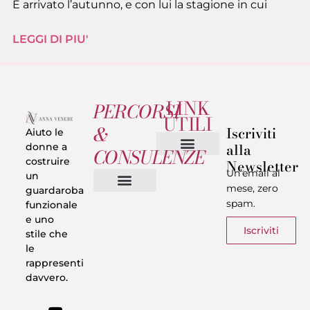
È arrivato l’autunno, e con lui la stagione in cui
LEGGI DI PIU'
LINK
PERCORSI
UTILI
&
Iscriviti
Aiuto le
alla
donne a
CONSULENZE
costruire
Newsletter
Chi sono
Privacy & Termini
Un’email al
un
mese, zero
guardaroba
spam.
funzionale
Vestiti in 5 Minuti
Trasforma il tuo Look
Trova il tuo stile
Armadio Matematico
Casi Reali
e uno
Iscriviti
stile che
le
rappresenti
davvero.