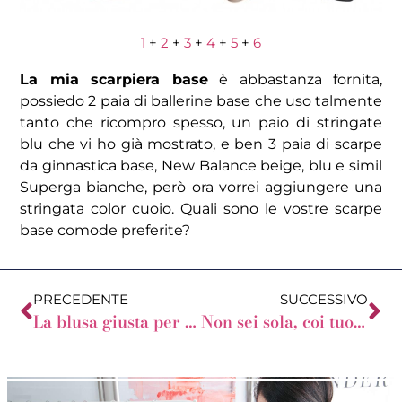
1
+
2
+
3
+
4
+
5
+
6
La mia scarpiera base
è abbastanza fornita,
possiedo 2 paia di ballerine base che uso talmente
tanto che ricompro spesso, un paio di stringate
blu che vi ho già mostrato, e ben 3 paia di scarpe
da ginnastica base, New Balance beige, blu e simil
Superga bianche, però ora vorrei aggiungere una
stringata color cuoio. Quali sono le vostre scarpe
base comode preferite?
PRECEDENTE
SUCCESSIVO
La blusa giusta per la tua forma del corpo
Non sei sola, coi tuoi problemi