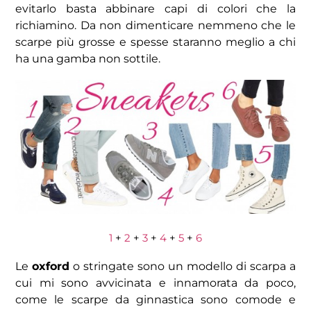
evitarlo basta abbinare capi di colori che la
richiamino. Da non dimenticare nemmeno che le
scarpe più grosse e spesse staranno meglio a chi
ha una gamba non sottile.
1
+
2
+
3
+
4
+
5
+
6
Le
oxford
o stringate sono un modello di scarpa a
cui mi sono avvicinata e innamorata da poco,
come le scarpe da ginnastica sono comode e