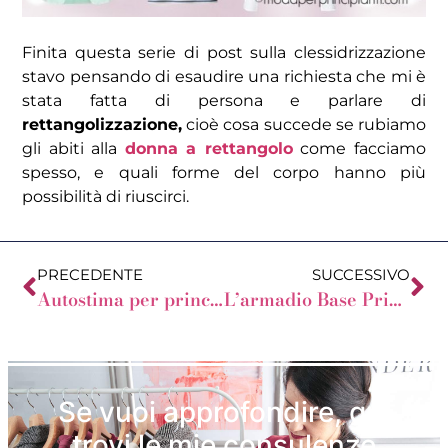
Finita questa serie di post sulla clessidrizzazione
stavo pensando di esaudire una richiesta che mi è
stata fatta di persona e parlare di
rettangolizzazione,
cioè cosa succede se rubiamo
gli abiti alla
donna a rettangolo
come facciamo
spesso, e quali forme del corpo hanno più
possibilità di riuscirci.
PRECEDENTE
SUCCESSIVO
Autostima per principianti
L’armadio Base Primaverile-Estivo della Mela a Vaso
Se vuoi approfondire, qui
trovi le mie consulenze