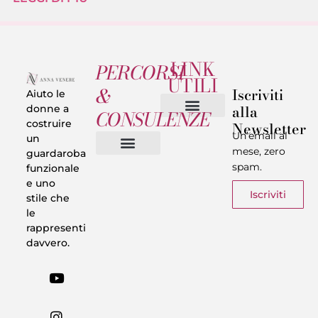
LINK
PERCORSI
UTILI
&
Iscriviti
Aiuto le
alla
donne a
CONSULENZE
costruire
Newsletter
Chi sono
Privacy & Termini
Un’email al
un
mese, zero
guardaroba
spam.
funzionale
Vestiti in 5 Minuti
Trasforma il tuo Look
Trova il tuo stile
Armadio Matematico
Casi Reali
e uno
Iscriviti
stile che
le
rappresenti
davvero.