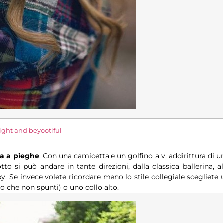
right and beyootiful
a a pieghe
. Con una camicetta e un golfino a v, addirittura di u
to si può andare in tante direzioni, dalla classica ballerina, al
py. Se invece volete ricordare meno lo stile collegiale scegliete 
o che non spunti) o uno collo alto.