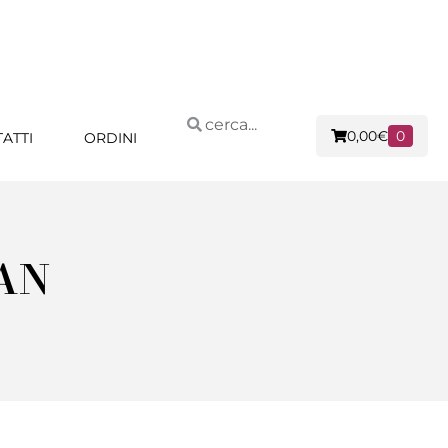
0,00
€
0
ATTI
ORDINI
AN