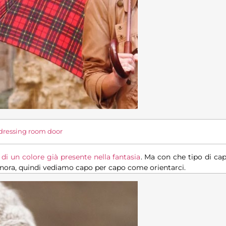
dressing room door
, di un colore già presente nella fantasia
. Ma con che tipo di cap
gnora, quindi vediamo capo per capo come orientarci.