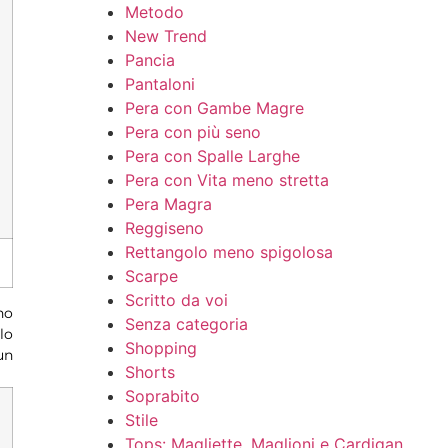
Metodo
New Trend
Pancia
Pantaloni
Pera con Gambe Magre
Pera con più seno
Pera con Spalle Larghe
Pera con Vita meno stretta
Pera Magra
Reggiseno
Rettangolo meno spigolosa
Scarpe
Scritto da voi
no
Senza categoria
lo
Shopping
un
Shorts
Soprabito
Stile
Tops: Magliette, Maglioni e Cardigan