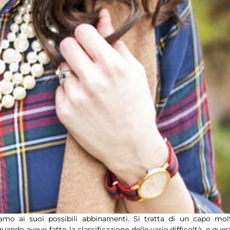
amo ai suoi possibili abbinamenti. Si tratta di un capo mol
quando avevo fatto la classificazione delle varie difficoltà, e ques