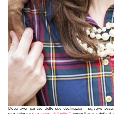
Dopo aver parlato delle sue declinazioni negative passi
particolare o
particolare di livello C
, come li avevo definiti 