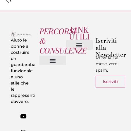
LINK
PERCORSI
UTILI
&
Iscriviti
Aiuto le
alla
donne a
CONSULENZE
costruire
Newsletter
Chi sono
Privacy & Termini
Un’email al
un
mese, zero
guardaroba
spam.
funzionale
Vestiti in 5 Minuti
Trasforma il tuo Look
Trova il tuo stile
Armadio Matematico
Casi Reali
e uno
Iscriviti
stile che
le
rappresenti
davvero.