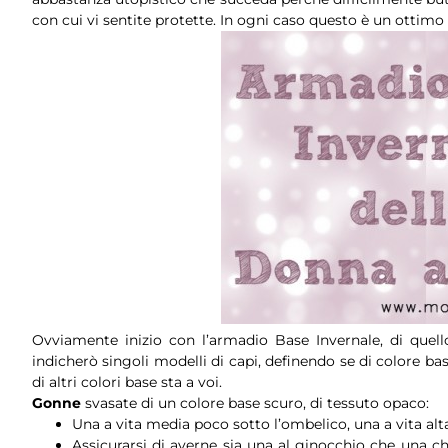
con cui vi sentite protette. In ogni caso questo è un ottimo
Ovviamente inizio con l’armadio Base Invernale, di quel
indicherò singoli modelli di capi, definendo se di colore bas
di altri colori base sta a voi.
Gonne
svasate di un colore base scuro, di tessuto opaco:
Una a vita media poco sotto l’ombelico, una a vita alt
Assicurarsi di averne sia una al ginocchio che una c