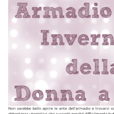
Non sarebbe bello aprire le ante dell’armadio e trovarvi 
abbastanza utopistico che succeda perché difficilmente butt