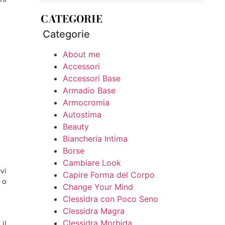
CATEGORIE
Categorie
About me
Accessori
Accessori Base
Armadio Base
Armocromia
Autostima
Beauty
Biancheria Intima
Borse
Cambiare Look
vi
Capire Forma del Corpo
 o
Change Your Mind
Clessidra con Poco Seno
Clessidra Magra
Clessidra Morbida
il