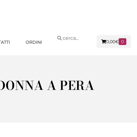
0,00
€
0
ATTI
ORDINI
 DONNA A PERA