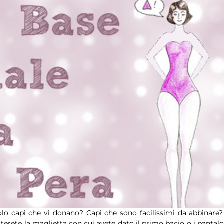
solo capi che vi donano? Capi che sono facilissimi da abbinare?
erete la maglietta con cui avete dato il primo bacio o i pantalo