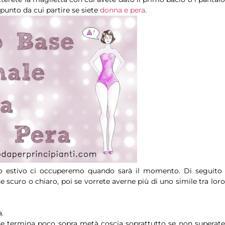
 punto da cui partire se siete
donna e pera
.
lo estivo ci occuperemo quando sarà il momento. Di seguito 
e scuro o chiaro, poi se vorrete averne più di uno simile tra loro
a.
he termina poco sopra metà coscia soprattutto se non superate 