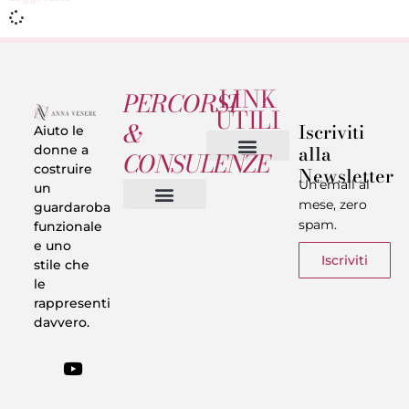
LINK
PERCORSI
UTILI
&
Iscriviti
Aiuto le
alla
donne a
CONSULENZE
costruire
Newsletter
Chi sono
Privacy & Termini
Un’email al
un
mese, zero
guardaroba
spam.
funzionale
Vestiti in 5 Minuti
Trasforma il tuo Look
Trova il tuo stile
Armadio Matematico
Casi Reali
e uno
Iscriviti
stile che
le
rappresenti
davvero.