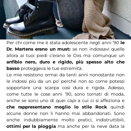
Per chi come me è stata adolescente negli anni ’90
le
Dr. Martens erano un must:
se non indossavi quelle
allora ai tuoi piedi c’erano le Oxs ma comunque un
anfibio nero, duro e rigido, più spesso alto che
basso
proteggeva le tue estremità.
Le mie resistono ormai da tanti anni nonostante non
le indossi più da un po’ perché non so come potessi
sopportare una scarpa così dura e rigida. Adesso,
come tutte le cose anni ’90, sono tornati di moda,
anche se sono uno di quei capi a cui ci si affeziona e
che rappresentano meglio lo stile Rock
quindi
alcune donne non li hanno mai abbandonati. Sono
anche indubbiamente molto pratici, indistruttibili,
ottimi per la pioggia
ma anche per la neve data la