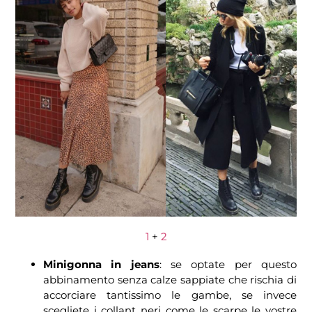
1
+
2
Minigonna in jeans
: se optate per questo
abbinamento senza calze sappiate che rischia di
accorciare tantissimo le gambe, se invece
scegliete i collant neri come le scarpe le vostre