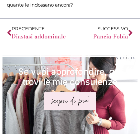
quante le indossano ancora?
PRECEDENTE
SUCCESSIVO
Diastasi addominale
Pancia-Fobia
Se vuoi approfondire, qui
trovi le mie consulenze
scopri di piu'