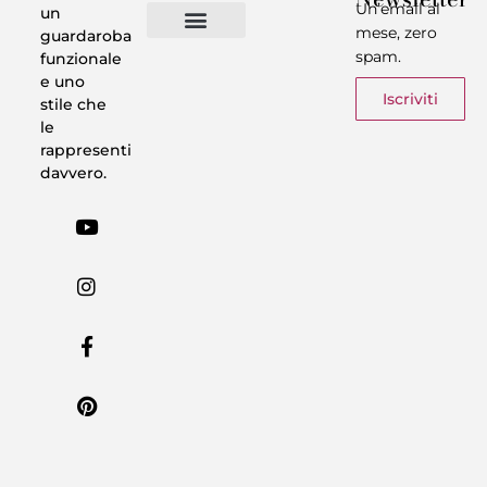
Un’email al
un
mese, zero
guardaroba
spam.
funzionale
Vestiti in 5 Minuti
Trasforma il tuo Look
Trova il tuo stile
Armadio Matematico
Casi Reali
e uno
Iscriviti
stile che
le
rappresenti
davvero.