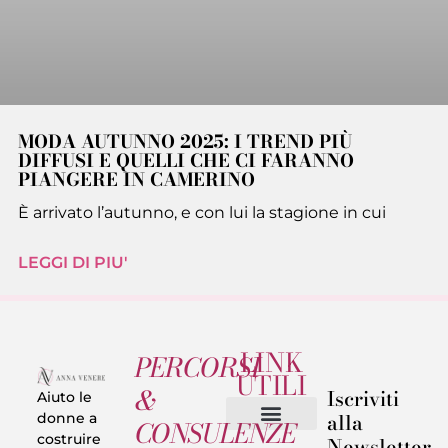
MODA AUTUNNO 2025: I TREND PIÙ
DIFFUSI E QUELLI CHE CI FARANNO
PIANGERE IN CAMERINO
È arrivato l’autunno, e con lui la stagione in cui
LEGGI DI PIU'
LINK
PERCORSI
UTILI
&
Iscriviti
Aiuto le
alla
donne a
CONSULENZE
costruire
Newsletter
Chi sono
Privacy & Termini