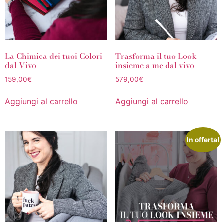
La Chimica dei tuoi Colori
Trasforma il tuo Look
dal Vivo
insieme a me dal vivo
159,00
€
579,00
€
Aggiungi al carrello
Aggiungi al carrello
In offerta!