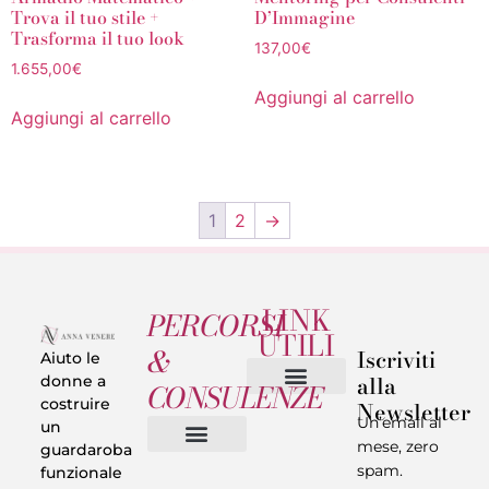
Trova il tuo stile +
D’Immagine
Trasforma il tuo look
137,00
€
1.655,00
€
Aggiungi al carrello
Aggiungi al carrello
1
2
→
LINK
PERCORSI
UTILI
&
Iscriviti
Aiuto le
alla
donne a
CONSULENZE
costruire
Newsletter
Chi sono
Privacy & Termini
Un’email al
un
mese, zero
guardaroba
spam.
funzionale
Vestiti in 5 Minuti
Trasforma il tuo Look
Trova il tuo stile
Armadio Matematico
Casi Reali