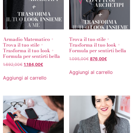
Armadio Matematico +
Trova il tuo stile +
Trova il tuo stile +
Trasforma il tuo look +
Trasforma il tuo look +
Formula per sentirti bella
Formula per sentirti bella
1.095,00
€
876,00
€
1.692,00
€
1.184,00
€
Aggiungi al carrello
Aggiungi al carrello