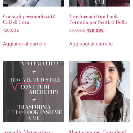
Consigli personalizzati:
Trasforma il tuo Look +
Call di 1 ora
Formula per Sentirti Bella
150,00
€
516,00
€
439,00
€
Aggiungi al carrello
Aggiungi al carrello
Armadio Matematico +
Mentoring per Consulenti