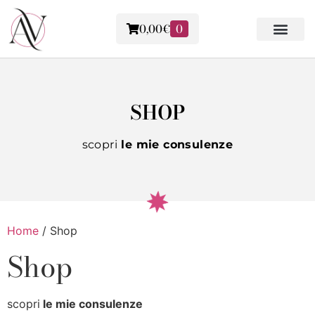
0,00
€
0
Forme del corpo
SHOP
scopri
le mie consulenze
Home
/ Shop
Shop
scopri
le mie consulenze