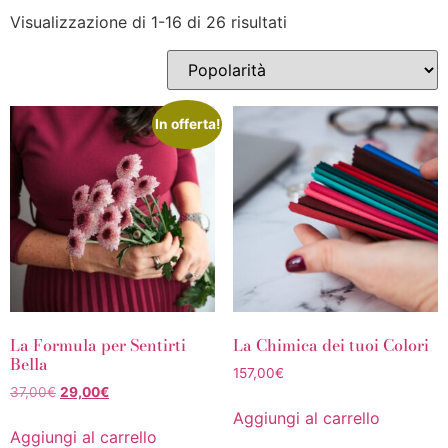
Visualizzazione di 1-16 di 26 risultati
In offerta!
La Formula per Sentirti
La Chimica dei tuoi Colori
Bella
157,00
€
37,00
€
29,00
€
Aggiungi al carrello
Aggiungi al carrello