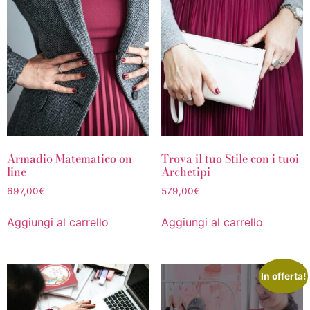
Armadio Matematico on
Trova il tuo Stile con i tuoi
line
Archetipi
697,00
€
579,00
€
Aggiungi al carrello
Aggiungi al carrello
In offerta!