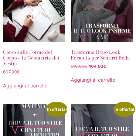
Corso sulle Forme del
Trasforma il tuo Look +
Corpo e la Geometria dei
Formula per Sentirti Bella
Vestiti
516,00
€
464,00
€
697,00
€
Aggiungi al carrello
Aggiungi al carrello
In offerta!
In offerta!