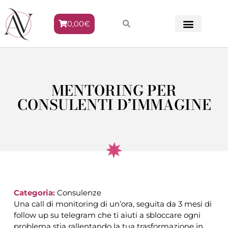
0,00
€
METODO VENERE
MENTORING PER
CONSULENTI D’IMMAGINE
Categoria:
Consulenze
Una call di monitoring di un’ora, seguita da 3 mesi di
follow up su telegram che ti aiuti a sbloccare ogni
problema stia rallentando la tua trasformazione in