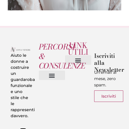
LINK
PERCORSI
UTILI
&
Iscriviti
Aiuto le
alla
donne a
CONSULENZE
costruire
Newsletter
Chi sono
Privacy & Termini
Un’email al
un
mese, zero
guardaroba
spam.
funzionale
Vestiti in 5 Minuti
Trasforma il tuo Look
Trova il tuo stile
Armadio Matematico
Casi Reali
e uno
Iscriviti
stile che
le
rappresenti
davvero.