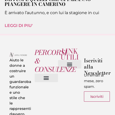
PIANGERE IN CAMERINO
È arrivato l’autunno, e con lui la stagione in cui
LEGGI DI PIU'
LINK
PERCORSI
UTILI
&
Iscriviti
Aiuto le
alla
donne a
CONSULENZE
costruire
Newsletter
Chi sono
Privacy & Termini
Un’email al
un
mese, zero
guardaroba
spam.
funzionale
Vestiti in 5 Minuti
Trasforma il tuo Look
Trova il tuo stile
Armadio Matematico
Casi Reali
e uno
Iscriviti
stile che
le
rappresenti
davvero.