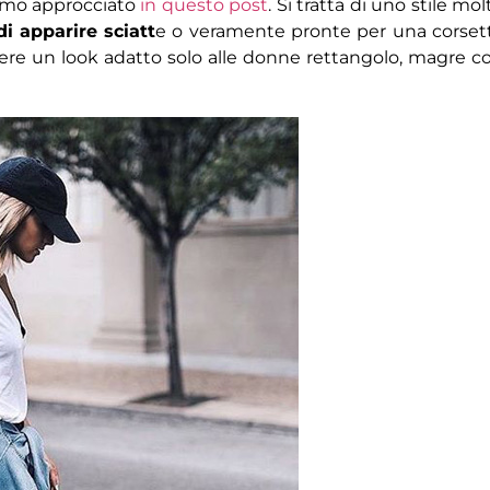
iamo approcciato
in questo post
.
Si tratta di uno stile mol
i apparire sciatt
e o veramente pronte per una corset
sere un look adatto solo alle donne rettangolo, magre c