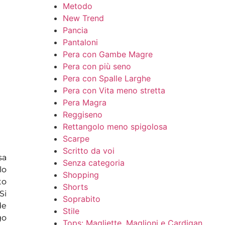
Metodo
New Trend
Pancia
Pantaloni
Pera con Gambe Magre
Pera con più seno
Pera con Spalle Larghe
Pera con Vita meno stretta
Pera Magra
Reggiseno
Rettangolo meno spigolosa
Scarpe
Scritto da voi
sa
Senza categoria
lo
Shopping
to
Shorts
Si
Soprabito
de
Stile
go
Tops: Magliette, Maglioni e Cardigan