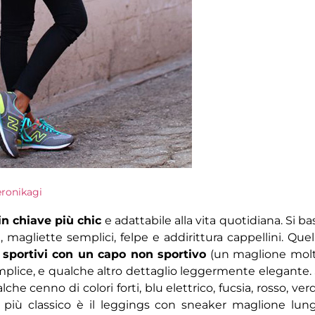
eronikagi
in chiave più chic
e adattabile alla vita quotidiana. Si ba
, magliette semplici, felpe e addirittura cappellini. Quel
 sportivi con un capo non sportivo
(un maglione mol
lice, e qualche altro dettaglio leggermente elegante. 
he cenno di colori forti, blu elettrico, fucsia, rosso, ver
o più classico è il leggings con sneaker maglione lun