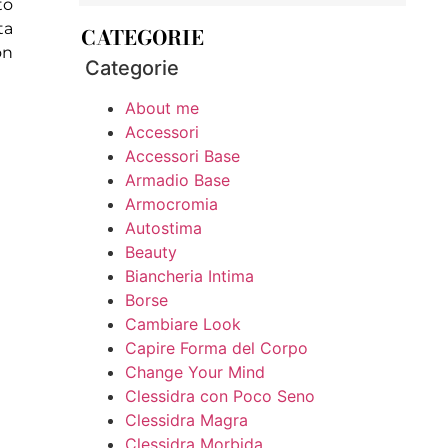
to
ta
CATEGORIE
on
Categorie
About me
Accessori
Accessori Base
Armadio Base
Armocromia
Autostima
Beauty
Biancheria Intima
Borse
Cambiare Look
Capire Forma del Corpo
Change Your Mind
Clessidra con Poco Seno
Clessidra Magra
Clessidra Morbida