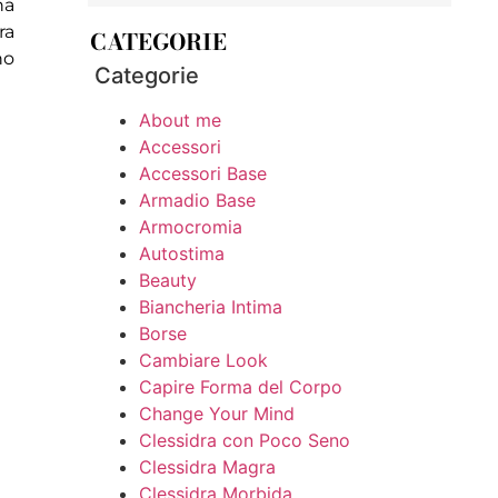
na
ra
CATEGORIE
no
Categorie
About me
Accessori
Accessori Base
Armadio Base
Armocromia
Autostima
Beauty
Biancheria Intima
Borse
Cambiare Look
Capire Forma del Corpo
Change Your Mind
Clessidra con Poco Seno
Clessidra Magra
Clessidra Morbida