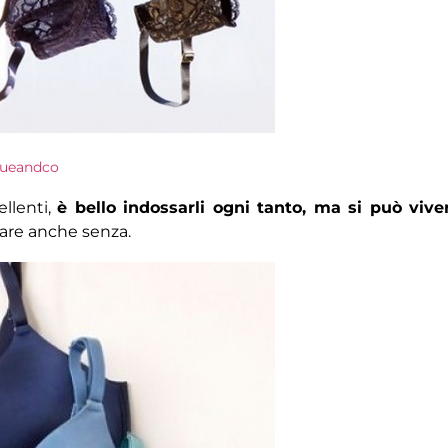
rueandco
llenti,
è bello indossarli ogni tanto, ma si può vive
tare anche senza.