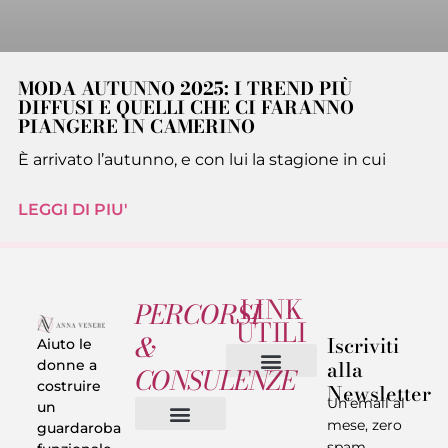
MODA AUTUNNO 2025: I TREND PIÙ
DIFFUSI E QUELLI CHE CI FARANNO
PIANGERE IN CAMERINO
È arrivato l’autunno, e con lui la stagione in cui
LEGGI DI PIU'
LINK
PERCORSI
UTILI
&
Iscriviti
Aiuto le
alla
donne a
CONSULENZE
costruire
Newsletter
Chi sono
Privacy & Termini
Un’email al
un
mese, zero
guardaroba
spam.
Vestiti in 5 Minuti
Trasforma il tuo Look
Trova il tuo stile
Armadio Matematico
Casi Reali