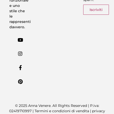
funzionale
e uno
Iscriviti
stile che
le
rappresenti
davvero.
© 2025 Anna Venere. All Rights Reserved | P.iva:
02419710997 |
Termini e condizioni di vendita
|
privacy