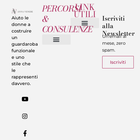
LINK
PERCORSI
UTILI
&
Iscriviti
Aiuto le
alla
donne a
CONSULENZE
costruire
Newsletter
Chi sono
Privacy & Termini
Un’email al
un
mese, zero
guardaroba
spam.
funzionale
Vestiti in 5 Minuti
Trasforma il tuo Look
Trova il tuo stile
Armadio Matematico
Casi Reali
e uno
Iscriviti
stile che
le
rappresenti
davvero.