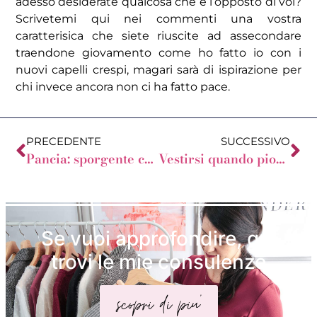
adesso desiderate qualcosa che è l’opposto di voi?
Scrivetemi qui nei commenti una vostra
caratterisica che siete riuscite ad assecondare
traendone giovamento come ho fatto io con i
nuovi capelli crespi, magari sarà di ispirazione per
chi invece ancora non ci ha fatto pace.
PRECEDENTE
SUCCESSIVO
Pancia: sporgente che sale sino al seno
Vestirsi quando piove in estate
Se vuoi approfondire, qui
trovi le mie consulenze
scopri di piu'