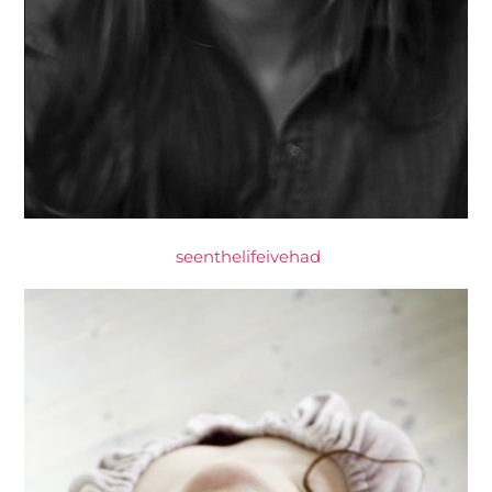
seenthelifeivehad