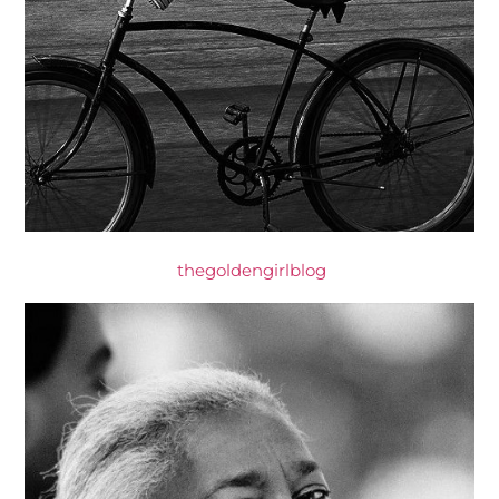
thegoldengirlblog