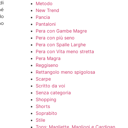
di
Metodo
hé
New Trend
 lo
Pancia
mo
Pantaloni
Pera con Gambe Magre
Pera con più seno
Pera con Spalle Larghe
Pera con Vita meno stretta
Pera Magra
Reggiseno
Rettangolo meno spigolosa
Scarpe
Scritto da voi
Senza categoria
Shopping
Shorts
Soprabito
Stile
Tops: Magliette, Maglioni e Cardigan