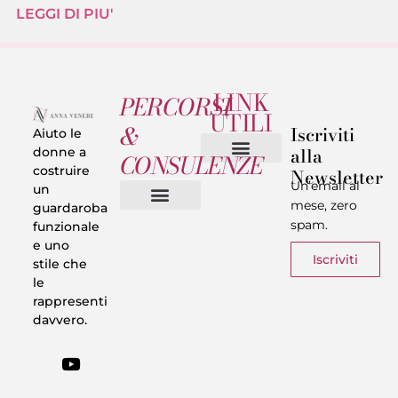
LEGGI DI PIU'
LINK
PERCORSI
UTILI
&
Iscriviti
Aiuto le
alla
donne a
CONSULENZE
costruire
Newsletter
Chi sono
Privacy & Termini
Un’email al
un
mese, zero
guardaroba
spam.
funzionale
Vestiti in 5 Minuti
Trasforma il tuo Look
Trova il tuo stile
Armadio Matematico
Casi Reali
e uno
Iscriviti
stile che
le
rappresenti
davvero.