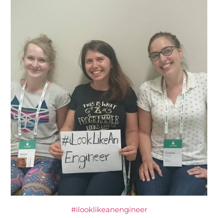
#ilooklikeanengineer