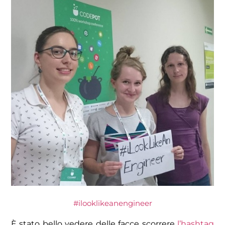
#ilooklikeanengineer
È stato bello vedere delle facce scorrere
l’hashtag