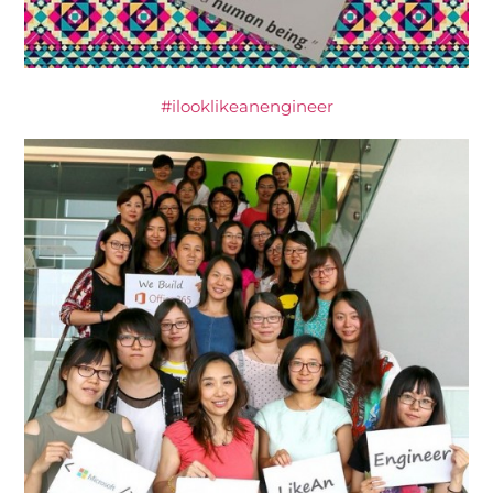
#ilooklikeanengineer