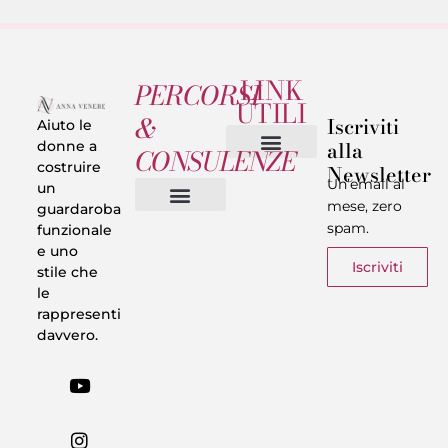
LINK
PERCORSI
UTILI
&
Iscriviti
Aiuto le
alla
donne a
CONSULENZE
costruire
Newsletter
Chi sono
Privacy & Termini
Un’email al
un
mese, zero
guardaroba
spam.
funzionale
Vestiti in 5 Minuti
Trasforma il tuo Look
Trova il tuo stile
Armadio Matematico
Casi Reali
e uno
Iscriviti
stile che
le
rappresenti
davvero.