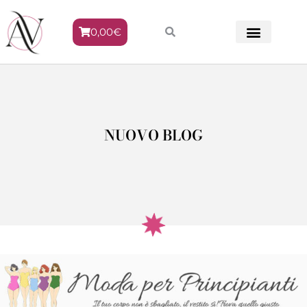
0,00
€
METODO VENERE
NUOVO BLOG