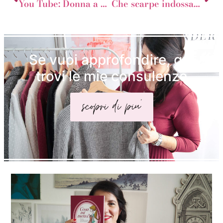
You Tube: Donna a Rettangolo o Clessidra Poco Formosa?
Che scarpe indossare quando piove?
Se vuoi approfondire, qui
trovi le mie consulenze
scopri di piu'