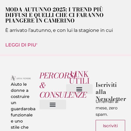
MODA AUTUNNO 2025: I TREND PIÙ
DIFFUSI E QUELLI CHE CI FARANNO
PIANGERE IN CAMERINO
È arrivato l’autunno, e con lui la stagione in cui
LEGGI DI PIU'
LINK
PERCORSI
UTILI
&
Iscriviti
Aiuto le
alla
donne a
CONSULENZE
costruire
Newsletter
Chi sono
Privacy & Termini
Un’email al
un
mese, zero
guardaroba
spam.
funzionale
Vestiti in 5 Minuti
Trasforma il tuo Look
Trova il tuo stile
Armadio Matematico
Casi Reali
e uno
Iscriviti
stile che