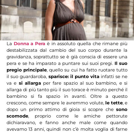
La
Donna a Pera
è in assoluto quella che rimane più
destabilizzata dal cambio del suo corpo durante la
gravidanza, soprattutto se è già conscia di essere una
pera e se ha imparato a puntare sui suoi pregi.
Il suo
pregio principale
, quello su cui ha fatto ruotare tutto
il suo guardaroba,
sparisce:
il punto vita
infatti se ne
va e
si allarga
per fare spazio al suo bambino, e si
allarga di più tanto più il suo torace è minuto perché il
bambino si fa spazio in avanti. Oltre a questo
crescono, come sempre le avremmo volute,
le tette
, e
dopo un primo attimo di gioia si scopre che
sono
scomode
, proprio come le amiche pettorute
dichiaravano, e fanno anche male come quando
avevamo 13 anni, quindi non c’è molta voglia di farne