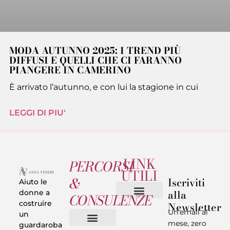
MODA AUTUNNO 2025: I TREND PIÙ
DIFFUSI E QUELLI CHE CI FARANNO
PIANGERE IN CAMERINO
È arrivato l’autunno, e con lui la stagione in cui
LEGGI DI PIU'
LINK
PERCORSI
UTILI
&
Iscriviti
Aiuto le
alla
donne a
CONSULENZE
costruire
Newsletter
Chi sono
Privacy & Termini
Un’email al
un
mese, zero
guardaroba