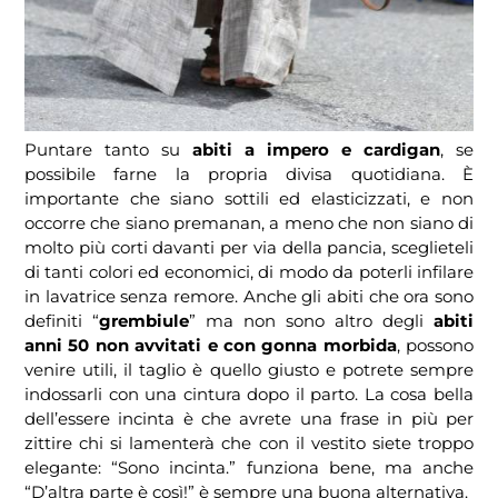
Puntare tanto su
abiti a impero e cardigan
, se
possibile farne la propria divisa quotidiana. È
importante che siano sottili ed elasticizzati, e non
occorre che siano premanan, a meno che non siano di
molto più corti davanti per via della pancia, sceglieteli
di tanti colori ed economici, di modo da poterli infilare
in lavatrice senza remore. Anche gli abiti che ora sono
definiti “
grembiule
” ma non sono altro degli
abiti
anni 50 non avvitati e con gonna morbida
, possono
venire utili, il taglio è quello giusto e potrete sempre
indossarli con una cintura dopo il parto. La cosa bella
dell’essere incinta è che avrete una frase in più per
zittire chi si lamenterà che con il vestito siete troppo
elegante: “Sono incinta.” funziona bene, ma anche
“D’altra parte è così!” è sempre una buona alternativa.