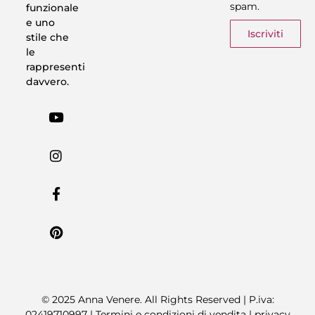
spam.
funzionale
Vestiti in 5 Minuti
Trasforma il tuo Look
Trova il tuo stile
Armadio Matematico
Casi Reali
e uno
Iscriviti
stile che
le
rappresenti
davvero.
© 2025 Anna Venere. All Rights Reserved | P.iva:
02419710997 |
Termini e condizioni di vendita
|
privacy