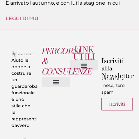
È arrivato l’autunno, e con lui la stagione in cui
LEGGI DI PIU'
LINK
PERCORSI
UTILI
&
Iscriviti
Aiuto le
alla
donne a
CONSULENZE
costruire
Newsletter
Chi sono
Privacy & Termini
Un’email al
un
mese, zero
guardaroba
spam.
funzionale
Vestiti in 5 Minuti
Trasforma il tuo Look
Trova il tuo stile
Armadio Matematico
Casi Reali
e uno
Iscriviti
stile che
le
rappresenti
davvero.