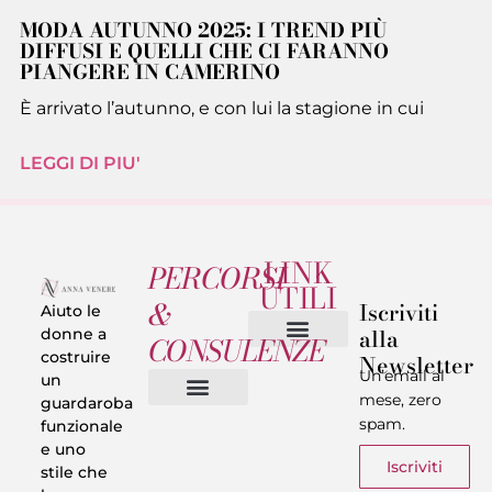
MODA AUTUNNO 2025: I TREND PIÙ
DIFFUSI E QUELLI CHE CI FARANNO
PIANGERE IN CAMERINO
È arrivato l’autunno, e con lui la stagione in cui
LEGGI DI PIU'
LINK
PERCORSI
UTILI
&
Iscriviti
Aiuto le
alla
donne a
CONSULENZE
costruire
Newsletter
Chi sono
Privacy & Termini
Un’email al
un
mese, zero
guardaroba
spam.
funzionale
Vestiti in 5 Minuti
Trasforma il tuo Look
Trova il tuo stile
Armadio Matematico
Casi Reali
e uno
Iscriviti
stile che