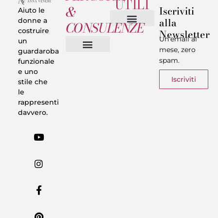
UTILI
&
Iscriviti
Aiuto le
alla
donne a
CONSULENZE
costruire
Newsletter
Chi sono
Privacy & Termini
Un’email al
un
mese, zero
guardaroba
spam.
funzionale
Vestiti in 5 Minuti
Trasforma il tuo Look
Trova il tuo stile
Armadio Matematico
Casi Reali
e uno
Iscriviti
stile che
le
rappresenti
davvero.