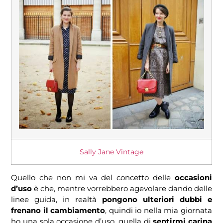
Sally Jane Vintage
Quello che non mi va del concetto delle
occasioni
d’uso
è che, mentre vorrebbero agevolare dando delle
linee guida, in realtà
pongono ulteriori dubbi e
frenano il cambiamento
, quindi io nella mia giornata
ho una sola occasione d’uso, quella di
sentirmi carina