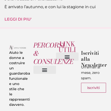
È arrivato l’autunno, e con lui la stagione in cui
LEGGI DI PIU'
LINK
PERCORSI
UTILI
&
Iscriviti
Aiuto le
alla
donne a
CONSULENZE
costruire
Newsletter
Chi sono
Privacy & Termini
Un’email al
un
mese, zero
guardaroba
spam.
funzionale
Vestiti in 5 Minuti
Trasforma il tuo Look
Trova il tuo stile
Armadio Matematico
Casi Reali
e uno
Iscriviti
stile che
le
rappresenti
davvero.