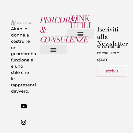
LINK
PERCORSI
UTILI
&
Iscriviti
Aiuto le
alla
donne a
CONSULENZE
costruire
Newsletter
Chi sono
Privacy & Termini
Un’email al
un
mese, zero
guardaroba
spam.
funzionale
Vestiti in 5 Minuti
Trasforma il tuo Look
Trova il tuo stile
Armadio Matematico
Casi Reali
e uno
Iscriviti
stile che
le
rappresenti
davvero.