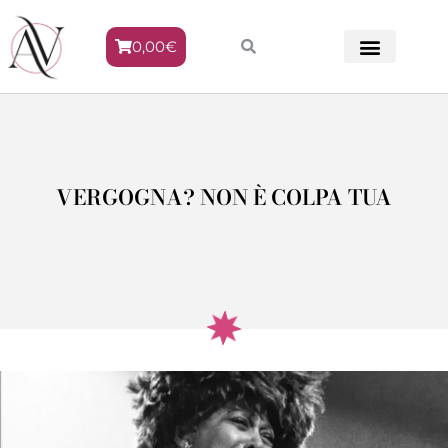
0,00
€
METODO VENERE
VERGOGNA? NON È COLPA TUA