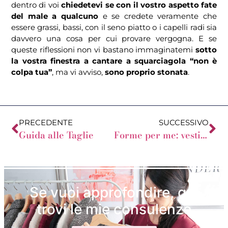
dentro di voi
chiedetevi se con il vostro aspetto fate
del male a qualcuno
e se credete veramente che
essere grassi, bassi, con il seno piatto o i capelli radi sia
davvero una cosa per cui provare vergogna. E se
queste riflessioni non vi bastano immaginatemi
sotto
la vostra finestra a cantare a squarciagola “non è
colpa tua”
, ma vi avviso,
sono proprio stonata
.
PRECEDENTE
SUCCESSIVO
Guida alle Taglie
Forme per me: vesti la tua forma del corpo
Se vuoi approfondire, qui
trovi le mie consulenze