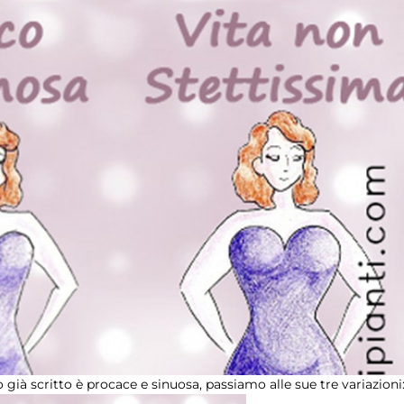
già scritto è procace e sinuosa, passiamo alle sue tre variazioni