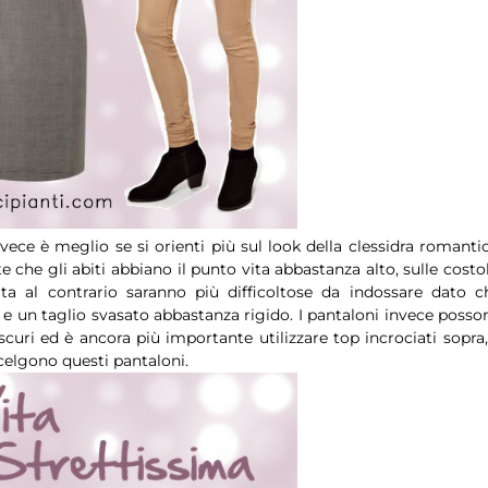
vece è meglio se si orienti più sul look della clessidra romantic
che gli abiti abbiano il punto vita abbastanza alto, sulle costol
ta al contrario saranno più difficoltose da indossare dato c
 e un taglio svasato abbastanza rigido. I pantaloni invece posso
scuri ed è ancora più importante utilizzare top incrociati sopra,
celgono questi pantaloni.