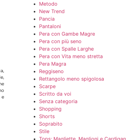
Metodo
New Trend
Pancia
Pantaloni
Pera con Gambe Magre
Pera con più seno
Pera con Spalle Larghe
Pera con Vita meno stretta
Pera Magra
a,
Reggiseno
e,
Rettangolo meno spigolosa
he
Scarpe
no
Scritto da voi
 e
Senza categoria
Shopping
Shorts
Soprabito
Stile
Tops: Magliette, Maglioni e Cardigan