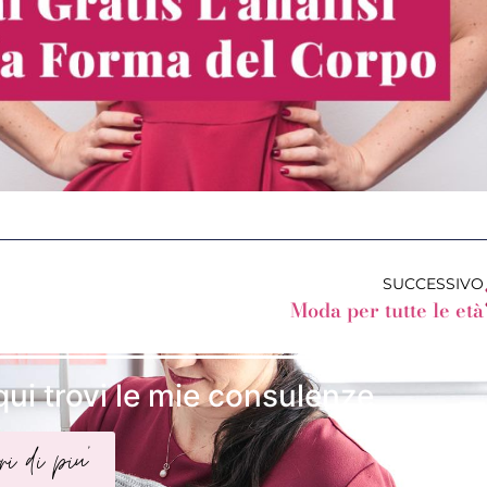
SUCCESSIVO
Moda per tutte le età
qui trovi le mie consulenze
ri di piu'