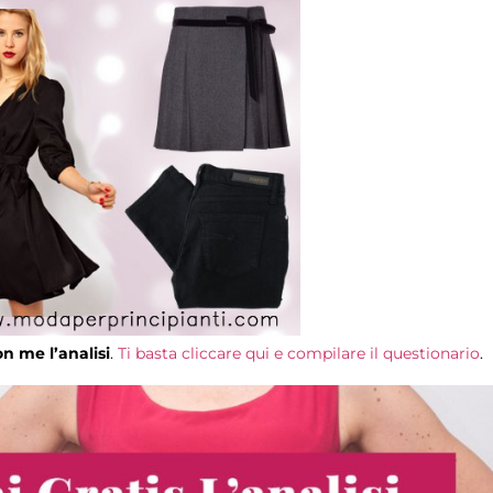
on me l’analisi
.
Ti basta cliccare qui e compilare il questionario
.