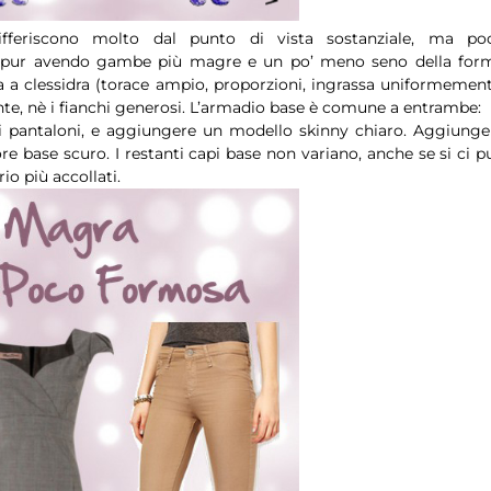
fferiscono molto dal punto di vista sostanziale, ma po
e, pur avendo gambe più magre e un po’ meno seno della for
na a clessidra (torace ampio, proporzioni, ingrassa uniformement
e, nè i fianchi generosi. L’armadio base è comune a entrambe:
 i pantaloni, e aggiungere un modello skinny chiaro. Aggiunge
e base scuro. I restanti capi base non variano, anche se si ci p
io più accollati.