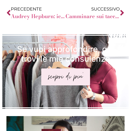
PRECEDENTE
SUCCESSIVO
Audrey Hepburn: icona rettangolo
Camminare sui tacchi
Se vuoi approfondire, qui
trovi le mie consulenze
scopri di piu'