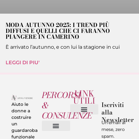
MODA AUTUNNO 2025: I TREND PIÙ
DIFFUSI E QUELLI CHE CI FARANNO
PIANGERE IN CAMERINO
È arrivato l’autunno, e con lui la stagione in cui
LEGGI DI PIU'
LINK
PERCORSI
UTILI
&
Iscriviti
Aiuto le
alla
donne a
CONSULENZE
costruire
Newsletter
Chi sono
Privacy & Termini
Un’email al
un
mese, zero
guardaroba
spam.
funzionale
Vestiti in 5 Minuti
Trasforma il tuo Look
Trova il tuo stile
Armadio Matematico
Casi Reali