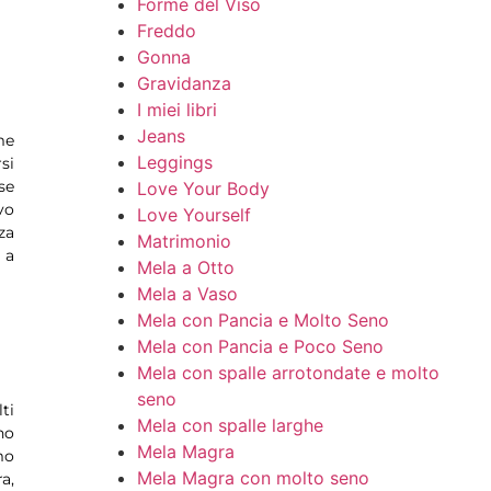
Forme del Viso
Freddo
Gonna
Gravidanza
I miei libri
Jeans
me
Leggings
si
se
Love Your Body
vo
Love Yourself
za
Matrimonio
 a
Mela a Otto
Mela a Vaso
Mela con Pancia e Molto Seno
Mela con Pancia e Poco Seno
Mela con spalle arrotondate e molto
seno
ti
Mela con spalle larghe
no
Mela Magra
mo
Mela Magra con molto seno
a,