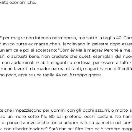
bilità economiche.
 E per magre non intendo normopeso, ma sotto la taglia 40. Co
 avuto tutte ex magre che si lanciavano in palestra dopo esser
ti un’amica e poi si accertano: “Com’è? Ma è magra? Perché a me 
osi”, o abituati bene. Non crediate che questi esemplari del nuo
o con addominali e abiti eleganti o cortesia, per essere all’altez
 meno favoriti da madre natura di tanti, magari hanno difficoltà
no poco, eppure una taglia 44 no, è troppo grassa.
zze che impazziscono per uomini con gli occhi azzurri, o molto al
ad un moro sotto l’1e 80 dai profondi occhi castani. Ne han
 di pancetta invece che tonici addominali. La pancetta nell’uo
rata con discriminazione? Sarà che nei film l’eroina è sempre magr