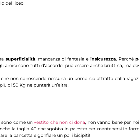
lo del liceo.
ama
superficialità
, mancanza di fantasia e
insicurezza
. Perché
p
 gli amici sono tutti d’accordo, può essere anche bruttina, ma de
le che non conoscendo nessuna un uomo sia attratta dalla ragaz
 più di 50 Kg ne punterà un’altra.
hé sono come un
vestito che non ci dona
, non vanno bene per noi
nche la taglia 40 che sgobba in palestra per mantenersi in form
e la pancetta e gonfiare un po’ i bicipiti!