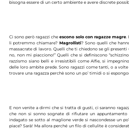
bisogna essere di un certo ambiente e avere discrete possi
Ci sono però ragazzi che
escono solo con ragazze magre
.
li potremmo chiamare?
Magrollisti
? Sono quelli che hanno
massacrate di lavoro. Quelli che ti chiedono se gli presen
no, non mi piacciono!” Quelli che si definiscono “schizzin
razzismo siano belli e irresistibili come Alfie, si impegnin
delle loro ambite prede. Sono ragazzi come tanti, o a volte
trovare una ragazza perchè sono un po’ timidi o si espongo
E non venite a dirmi che si tratta di gusti, ci saranno raga
che non si sonno sognate di rifiutare un appuntamento 
indagato se sotto al maglione verde si nascondesse un po’
piace? Sarà! Ma allora perché un filo di cellulite è conside