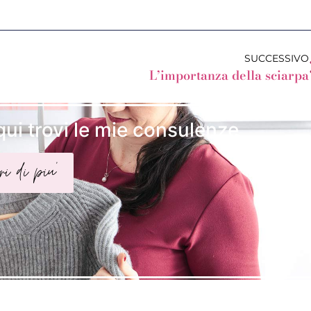
SUCCESSIVO
L’importanza della sciarpa
qui trovi le mie consulenze
ri di piu'