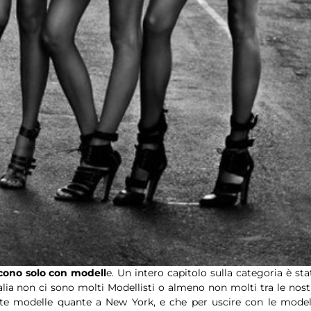
cono solo con modell
e. Un intero capitolo sulla categoria è sta
alia non ci sono molti Modellisti o almeno non molti tra le nost
te modelle quante a New York, e che per uscire con le model