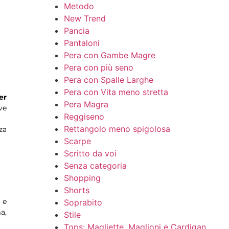
Metodo
New Trend
Pancia
Pantaloni
Pera con Gambe Magre
Pera con più seno
Pera con Spalle Larghe
Pera con Vita meno stretta
er
Pera Magra
ve
Reggiseno
Rettangolo meno spigolosa
za
Scarpe
Scritto da voi
Senza categoria
Shopping
Shorts
 e
Soprabito
a,
Stile
Tops: Magliette, Maglioni e Cardigan